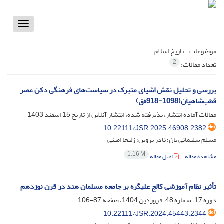
Toggle
vigation
موضوعات =
تاریخ اسلام
2
تعداد مقالات:
بررسی و تحلیل نقش اشیای متبرک در سیاست‌های فرهنگی دکن عصر
قطب‌شاهیان(1098-918ه‌ق)
مقالات آماده انتشار، پذیرفته شده، انتشار آنلاین از تاریخ
15 اسفند 1403
10.22111/JSR.2025.46908.2382
مسلم سلیمانی یان؛ نادر پروین؛ زلیخا امینی
1.16 M
مشاهده مقاله
اصل مقاله
تأثیر نظام آموزشی کالج علیگره بر جامعه مسلمان هند در قرن نوزدهم
دوره 17، شماره 48، فروردین 1404، صفحه
87-106
10.22111/JSR.2024.45443.2344